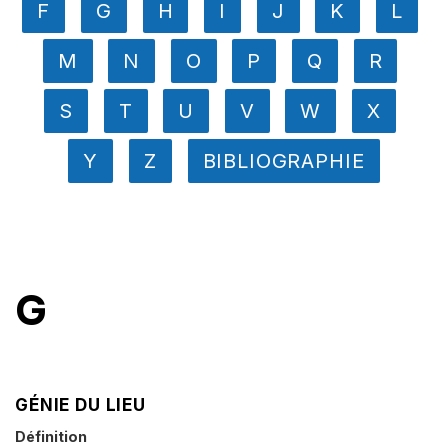
F
G
H
I
J
K
L
M
N
O
P
Q
R
S
T
U
V
W
X
Y
Z
BIBLIOGRAPHIE
G
GÉNIE DU LIEU
Définition