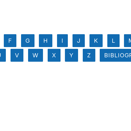
F
G
H
I
J
K
L
U
V
W
X
Y
Z
BIBLIOG