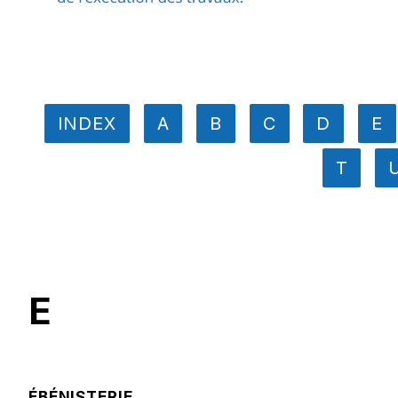
INDEX
A
B
C
D
E
T
E
ÉBÉNISTERIE