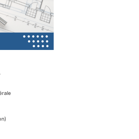
.
érale
on)